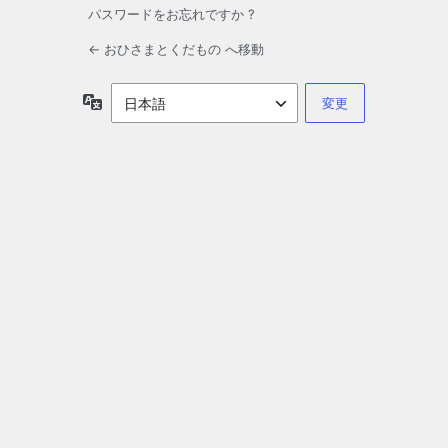
パスワードをお忘れですか ?
← おひさまとくだもの へ移動
言
語