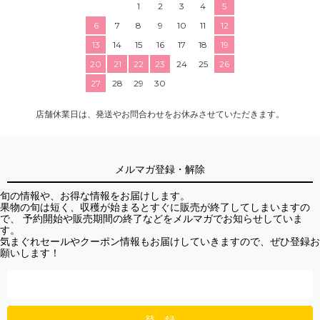
1
2
3
4
5
6
7
8
9
10
11
12
13
14
15
16
17
18
19
20
21
22
23
24
25
26
27
28
29
30
店舗休業日は、発送やお問合わせをお休みさせていただきます。
メルマガ登録・解除
旬の情報や、お得な情報をお届けします。
果物の旬は短く、収穫が始まるとすぐに販売が終了してしまいますの
で、 予約開始や販売期間の終了などをメルマガでお知らせしていま
す。
気まぐれセールやクーポン情報もお届けしていきますので、ぜひ登録お
願いします！