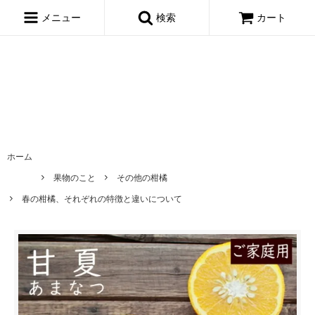
window.dataLayer = window.dataLayer || []; function gtag()
{dataLayer.push(arguments);} gtag('js', new Date()); gtag('config',
メニュー
検索
カート
'AW-695722443');
ホーム
果物のこと
その他の柑橘
春の柑橘、それぞれの特徴と違いについて