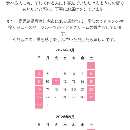
食べる人にも、そして作る人にも喜んでいただけるようなお店で
ありたいと願い、丁寧にお届けをしています。
また、鹿児島県薩摩川内市にある店舗では、季節のくだものの生
搾りジュースや、フルーツのソフトクリームの販売もしていま
す。
くだもので四季を感じ楽しんでいただけたら嬉しいです。
2026年8月
日
月
火
水
木
金
土
1
2
3
4
5
6
7
8
9
10
11
12
13
14
15
16
17
18
19
20
21
22
23
24
25
26
27
28
29
30
31
2026年9月
日
月
火
水
木
金
土