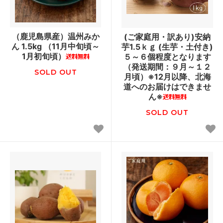
（鹿児島県産）温州みか
(ご家庭用・訳あり)安納
ん 1.5kg （11月中旬頃～
芋1.5ｋｇ (生芋・土付き)
1月初旬頃）
５～６個程度となります
（発送期間：９月～１２
SOLD OUT
月頃）※12月以降、北海
道へのお届けはできませ
ん※
SOLD OUT