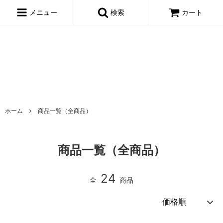
window.dataLayer = window.dataLayer || []; function gtag()
{dataLayer.push(arguments);} gtag('js', new Date()); gtag('config',
メニュー
検索
カート
'AW-695722443');
ホーム
商品一覧（全商品）
商品一覧（全商品）
24
全
商品