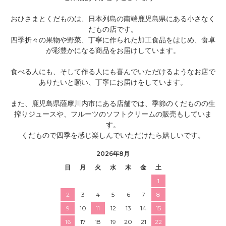
おひさまとくだものは、日本列島の南端鹿児島県にある小さなく
だもの店です。
四季折々の果物や野菜、丁寧に作られた加工食品をはじめ、食卓
が彩豊かになる商品をお届けしています。
食べる人にも、そして作る人にも喜んでいただけるようなお店で
ありたいと願い、丁寧にお届けをしています。
また、鹿児島県薩摩川内市にある店舗では、季節のくだものの生
搾りジュースや、フルーツのソフトクリームの販売もしていま
す。
くだもので四季を感じ楽しんでいただけたら嬉しいです。
2026年8月
日
月
火
水
木
金
土
1
2
3
4
5
6
7
8
9
10
11
12
13
14
15
16
17
18
19
20
21
22