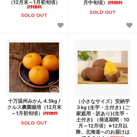
（12月末～1月初旬頃）
月中旬頃）
SOLD OUT
SOLD OUT
十万温州みかん 4.5kg /
（小さなサイズ）安納芋
クルス農園栽培（12月末
３kg (生芋・土付き) (ご
～1月初旬頃）
家庭用・訳あり)(生芋・
土付き) （発送期間：10
SOLD OUT
月～12月頃）※12月以
降、北海道へのお届けは