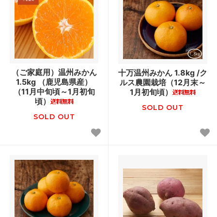
（ご家庭用）温州みかん
十万温州みかん 1.8kg /ク
1.5kg （鹿児島県産）
ルス農園栽培（12月末～
（11月中旬頃～1月初旬
1月初旬頃）
頃）
SOLD OUT
SOLD OUT