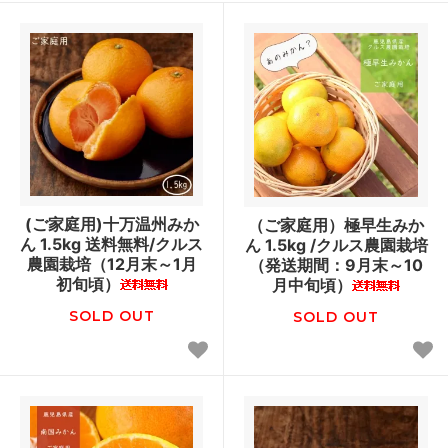
(ご家庭用)十万温州みか
（ご家庭用）極早生みか
ん 1.5kg 送料無料/クルス
ん 1.5kg /クルス農園栽培
農園栽培（12月末～1月
（発送期間：9月末～10
初旬頃）
月中旬頃）
SOLD OUT
SOLD OUT