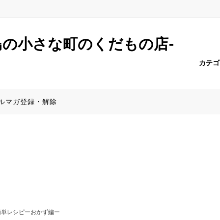
r.push(arguments);} gtag('js', new Date()); gtag('config', 'AW-6957
島の小さな町のくだもの店-
カテ
ーポメロ
報一覧
たんかん
商品一覧（全商品）
PayPay決済について
ルマガ登録・解除
みかん
産地から探す】
きんかん
食器特集
簡単レシピーおかず編ー