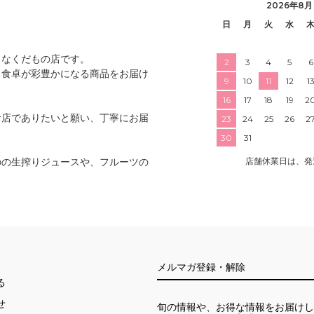
2026年8月
日
月
火
水
さなくだもの店です。
2
3
4
5
6
、食卓が彩豊かになる商品をお届け
9
10
11
12
1
16
17
18
19
2
お店でありたいと願い、丁寧にお届
23
24
25
26
2
30
31
のの生搾りジュースや、フルーツの
店舗休業日は、発
メルマガ登録・解除
る
せ
旬の情報や、お得な情報をお届けし