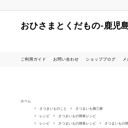
window.dataLayer = window.dataLayer || []; function gtag(){dataLaye
おひさまとくだもの-鹿児
しらぬい(デコポン同品種)
初めての方へ
店舗案内
サワ
レシピ
新着情
ご利用ガイド
お問い合わせ
ショップブログ
メ
さつまいも(安納芋)
食器【アイテムから探す】
桜島小
食器【
サワーポメロ（卸売用）
ホーム
さつまいものこと
さつまいも御三家
レシピ
さつまいもの簡単レシピ
レシピ
さつまいもの簡単レシピ
さつまいもの