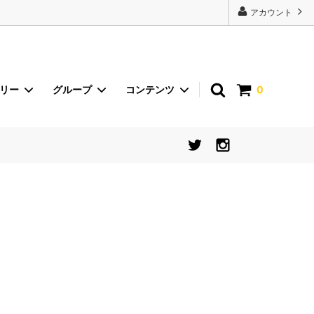
22443');
アカウント
ゴリー
グループ
コンテンツ
0
砂丘らっきょう
イベント
international shipping
食器【シリーズから探す】