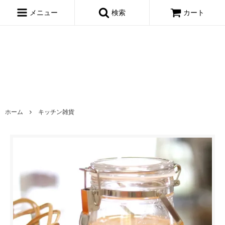
window.dataLayer = window.dataLayer || []; function gtag()
{dataLayer.push(arguments);} gtag('js', new Date()); gtag('config',
メニュー
検索
カート
'AW-695722443');
ホーム
キッチン雑貨