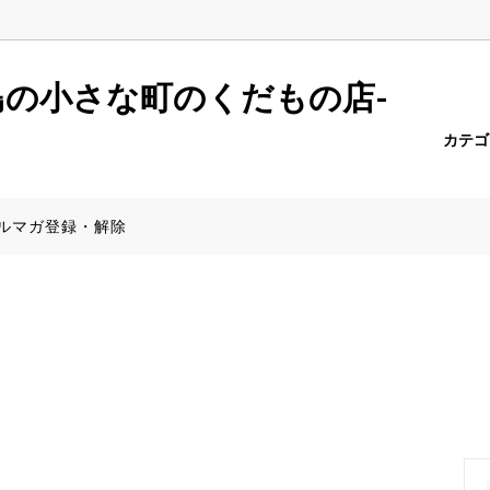
r.push(arguments);} gtag('js', new Date()); gtag('config', 'AW-6957
島の小さな町のくだもの店-
カテ
ーポメロ
報一覧
たんかん
商品一覧（全商品）
PayPay決済について
ルマガ登録・解除
みかん
産地から探す】
きんかん
食器特集