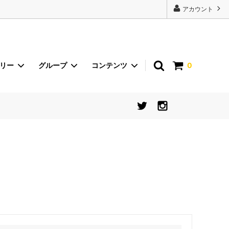
22443');
アカウント
ゴリー
グループ
コンテンツ
0
砂丘らっきょう
イベント
international shipping
食器【シリーズから探す】