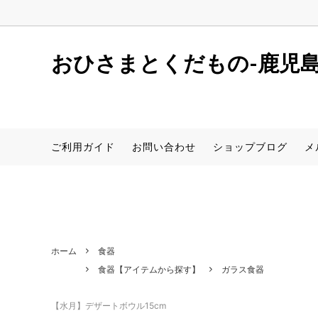
window.dataLayer = window.dataLayer || []; function gtag(){dataLaye
おひさまとくだもの-鹿児
しらぬい(デコポン同品種)
初めての方へ
店舗案内
サワ
レシピ
新着情
ご利用ガイド
お問い合わせ
ショップブログ
メ
さつまいも(安納芋)
食器【アイテムから探す】
桜島小
食器【
サワーポメロ（卸売用）
ホーム
食器
食器【アイテムから探す】
ガラス食器
【水月】デザートボウル15cm