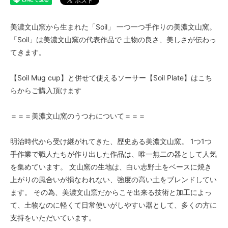
美濃文山窯から生まれた「Soil」 一つ一つ手作りの美濃文山窯。
「Soil」は美濃文山窯の代表作品で 土物の良さ、美しさが伝わっ
てきます。
【Soil Mug cup】と併せて使えるソーサー【Soil Plate】はこち
らからご購入頂けます
＝＝＝美濃文山窯のうつわについて＝＝＝
明治時代から受け継がれてきた、歴史ある美濃文山窯。 1つ1つ
手作業で職人たちが作り出した作品は、唯一無二の器として人気
を集めています。 文山窯の生地は、白い志野土をベースに焼き
上がりの風合いが損なわれない、強度の高い土をブレンドしてい
ます。 その為、美濃文山窯だからこそ出来る技術と加工によっ
て、土物なのに軽くて日常使いがしやすい器として、多くの方に
支持をいただいています。