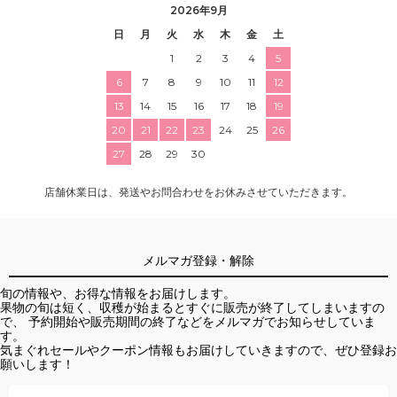
2026年9月
日
月
火
水
木
金
土
1
2
3
4
5
6
7
8
9
10
11
12
13
14
15
16
17
18
19
20
21
22
23
24
25
26
27
28
29
30
店舗休業日は、発送やお問合わせをお休みさせていただきます。
メルマガ登録・解除
旬の情報や、お得な情報をお届けします。
果物の旬は短く、収穫が始まるとすぐに販売が終了してしまいますの
で、 予約開始や販売期間の終了などをメルマガでお知らせしていま
す。
気まぐれセールやクーポン情報もお届けしていきますので、ぜひ登録お
願いします！