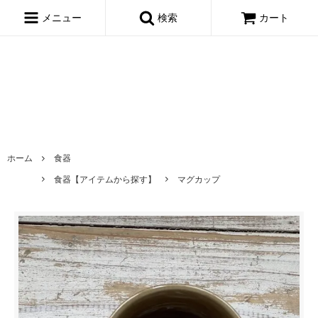
window.dataLayer = window.dataLayer || []; function gtag()
{dataLayer.push(arguments);} gtag('js', new Date()); gtag('config',
メニュー
検索
カート
'AW-695722443');
ホーム
食器
食器【アイテムから探す】
マグカップ