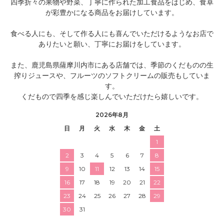
四季折々の果物や野菜、丁寧に作られた加工食品をはじめ、食卓
が彩豊かになる商品をお届けしています。
食べる人にも、そして作る人にも喜んでいただけるようなお店で
ありたいと願い、丁寧にお届けをしています。
また、鹿児島県薩摩川内市にある店舗では、季節のくだものの生
搾りジュースや、フルーツのソフトクリームの販売もしていま
す。
くだもので四季を感じ楽しんでいただけたら嬉しいです。
2026年8月
日
月
火
水
木
金
土
1
2
3
4
5
6
7
8
9
10
11
12
13
14
15
16
17
18
19
20
21
22
23
24
25
26
27
28
29
30
31