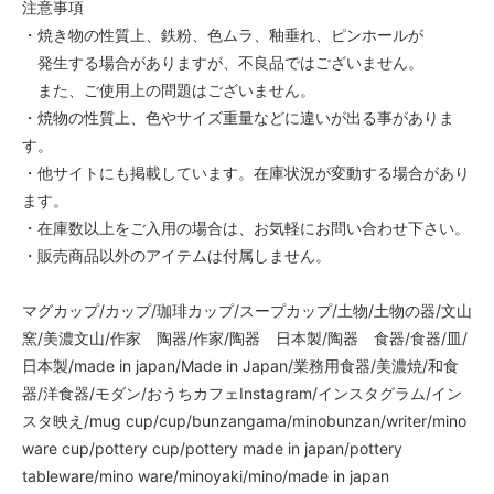
注意事項
・焼き物の性質上、鉄粉、色ムラ、釉垂れ、ピンホールが
発生する場合がありますが、不良品ではございません。
また、ご使用上の問題はございません。
・焼物の性質上、色やサイズ重量などに違いが出る事がありま
す。
・他サイトにも掲載しています。在庫状況が変動する場合があり
ます。
・在庫数以上をご入用の場合は、お気軽にお問い合わせ下さい。
・販売商品以外のアイテムは付属しません。
マグカップ/カップ/珈琲カップ/スープカップ/土物/土物の器/文山
窯/美濃文山/作家 陶器/作家/陶器 日本製/陶器 食器/食器/皿/
日本製/made in japan/Made in Japan/業務用食器/美濃焼/和食
器/洋食器/モダン/おうちカフェInstagram/インスタグラム/イン
スタ映え/mug cup/cup/bunzangama/minobunzan/writer/mino
ware cup/pottery cup/pottery made in japan/pottery
tableware/mino ware/minoyaki/mino/made in japan