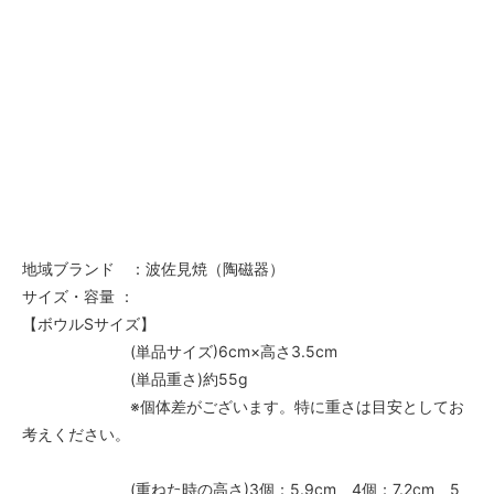
地域ブランド ：波佐見焼（陶磁器）
サイズ・容量 ：
【ボウルSサイズ】
(単品サイズ)6cm×高さ3.5cm
(単品重さ)約55g
※個体差がございます。特に重さは目安としてお
考えください。
(重ねた時の高さ)3個：5.9cm 4個：7.2cm 5