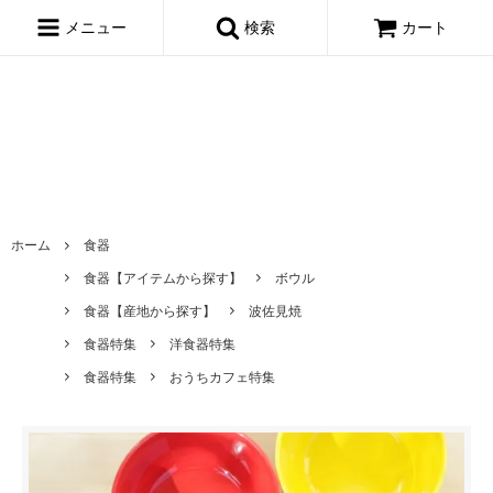
window.dataLayer = window.dataLayer || []; function gtag()
{dataLayer.push(arguments);} gtag('js', new Date()); gtag('config',
メニュー
検索
カート
'AW-695722443');
ホーム
食器
食器【アイテムから探す】
ボウル
食器【産地から探す】
波佐見焼
食器特集
洋食器特集
食器特集
おうちカフェ特集