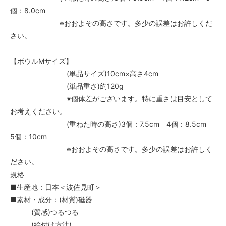
個：8.0cm
※おおよその高さです。多少の誤差はお許しくだ
さい。
【ボウルMサイズ】
(単品サイズ)10cm×高さ4cm
(単品重さ)約120g
※個体差がございます。特に重さは目安として
お考えください。
(重ねた時の高さ)3個：7.5cm 4個：8.5cm
5個：10cm
※おおよその高さです。多少の誤差はお許しく
ださい。
規格
■生産地：日本＜波佐見町＞
■素材・成分：(材質)磁器
(質感)つるつる
(絵付け方法)