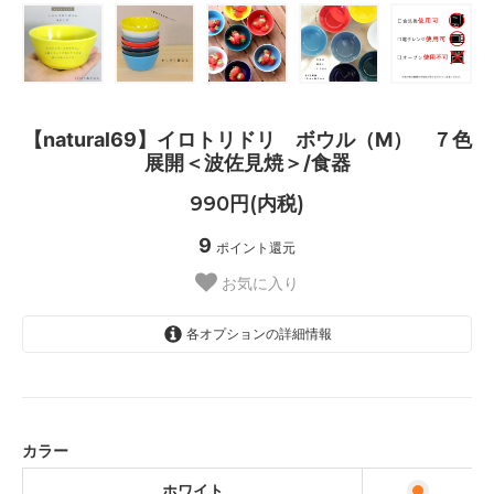
【natural69】イロトリドリ ボウル（M） ７色
展開＜波佐見焼＞/食器
990円(内税)
9
ポイント還元
お気に入り
各オプションの詳細情報
ホワイト
イエロー
レッド
カラー
グレー
ホワイト