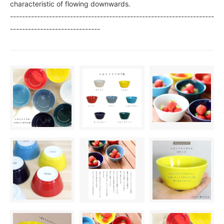
characteristic of flowing downwards.
--------------------------------------------------------------------
------------------------------