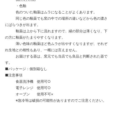
・色釉
色のついた釉薬はムラになることがよくあります。
同じ色の釉薬でも窯の中での場所の違いなどから色の濃さ
にばらつきが出ます。
釉薬は上から下に流れますので、縁の部分は薄くなり、下
の方に釉薬がたまりやすくなります。
薄い色味の釉薬ほど色ムラが出やすくなりますが、それぞ
れ生地との相性もあり、一概には言えません。
お届けする器は、窯元でも当店でも良品と判断された器で
す。
■パッケージ：個別箱なし
■注意事項
食器洗浄機 使用可○
電子レンジ 使用可○
オーブン 使用不可×
※急冷等は破損の可能性がありますのでご注意ください。