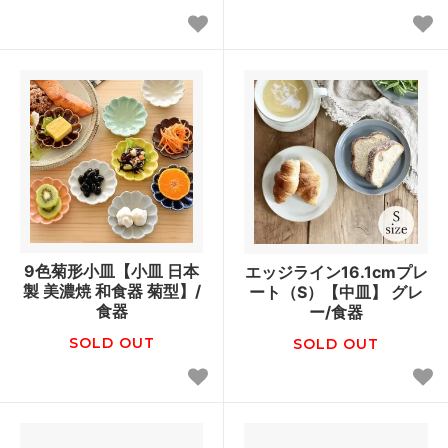
9色菊形小皿【小皿 日本
エッジライン16.1cmプレ
製 美濃焼 和食器 菊型】/
ート（S）【中皿】 グレ
食器
ー/食器
SOLD OUT
SOLD OUT