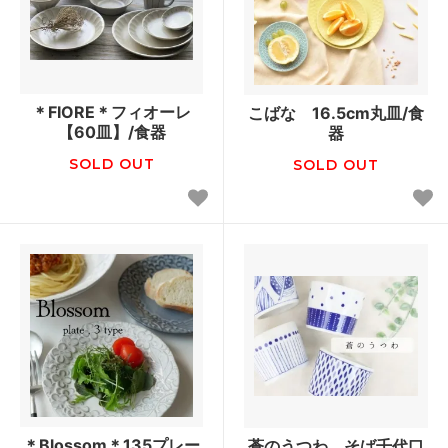
＊FIORE＊フィオーレ
こばな 16.5cm丸皿/食
【60皿】/食器
器
SOLD OUT
SOLD OUT
＊Blossom＊135プレー
蒼のうつわ そば千代口