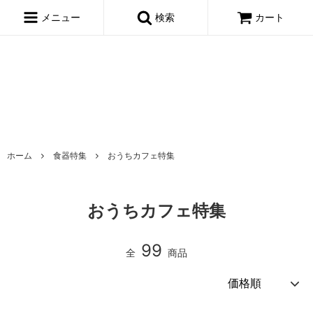
window.dataLayer = window.dataLayer || []; function gtag()
{dataLayer.push(arguments);} gtag('js', new Date()); gtag('config',
メニュー
検索
カート
'AW-695722443');
ホーム
食器特集
おうちカフェ特集
おうちカフェ特集
99
全
商品