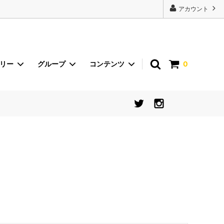
22443');
アカウント
ゴリー
グループ
コンテンツ
0
砂丘らっきょう
イベント
international shipping
食器【シリーズから探す】