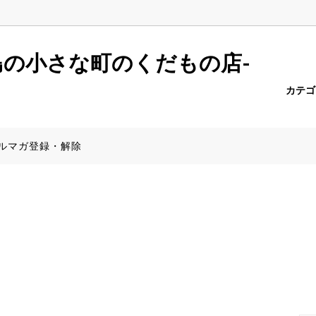
r.push(arguments);} gtag('js', new Date()); gtag('config', 'AW-6957
島の小さな町のくだもの店-
カテ
ーポメロ
報一覧
たんかん
商品一覧（全商品）
PayPay決済について
ルマガ登録・解除
みかん
産地から探す】
きんかん
食器特集