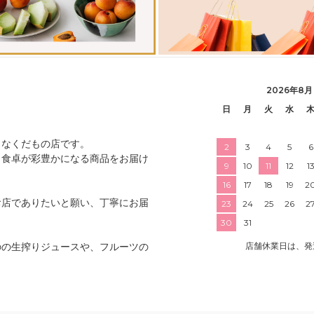
2026年8月
日
月
火
水
さなくだもの店です。
2
3
4
5
6
、食卓が彩豊かになる商品をお届け
9
10
11
12
1
16
17
18
19
2
お店でありたいと願い、丁寧にお届
23
24
25
26
2
30
31
のの生搾りジュースや、フルーツの
店舗休業日は、発