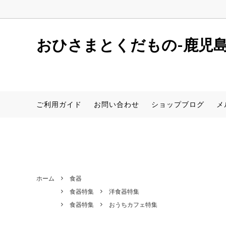
window.dataLayer = window.dataLayer || []; function gtag(){dataLaye
おひさまとくだもの-鹿児
しらぬい(デコポン同品種)
初めての方へ
店舗案内
サワ
レシピ
新着情
ご利用ガイド
お問い合わせ
ショップブログ
メ
さつまいも(安納芋)
食器【アイテムから探す】
桜島小
食器【
サワーポメロ（卸売用）
ホーム
食器
食器特集
洋食器特集
食器特集
おうちカフェ特集