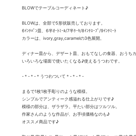
BLOWでテーブルコーディネート♪
BLOWは、全部で5形状販売しております。
6ｲﾝﾁﾊﾟﾝ皿、6半ｵｰﾄﾐｰﾙ/7半ｹｰｷ/8ｲﾝﾁｽｰﾌﾟ/9ｲﾝﾁﾐｰﾄ
カラーは、ivory,gray,caramelの3色展開。
ディナー皿から、デザート皿、おもてなしの食器、おうち
いろいろな場面で使いたくなる♪使えるうつわです。
-＊-＊-＊うつわついて＊-＊-＊-
まるで1枚1枚手彫りのような模様。
シンプルでアンティーク感溢れる仕上がりです♪
模様の部分は、ザラザラ。平たい部分はツルツル。
作家さんのような作品が、お手頃価格なのも♪
オススメ商品です♪