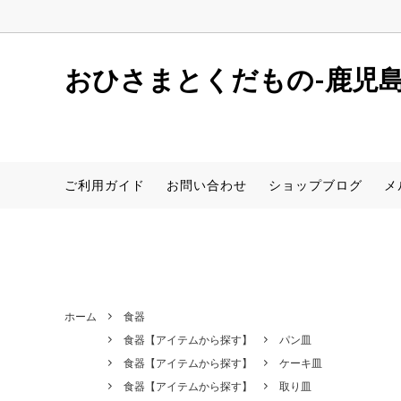
window.dataLayer = window.dataLayer || []; function gtag(){dataLaye
おひさまとくだもの-鹿児
しらぬい(デコポン同品種)
初めての方へ
店舗案内
サワ
レシピ
新着情
ご利用ガイド
お問い合わせ
ショップブログ
メ
さつまいも(安納芋)
食器【アイテムから探す】
桜島小
食器【
サワーポメロ（卸売用）
ホーム
食器
食器【アイテムから探す】
パン皿
食器【アイテムから探す】
ケーキ皿
食器【アイテムから探す】
取り皿