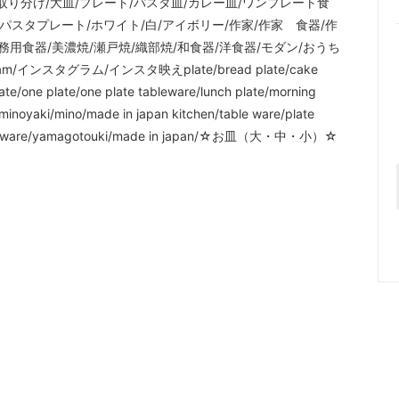
/取り分け/大皿/プレート/パスタ皿/カレー皿/ワンプレート食
パスタプレート/ホワイト/白/アイボリー/作家/作家 食器/作
apan/業務用食器/美濃焼/瀬戸焼/織部焼/和食器/洋食器/モダン/おうち
インスタグラム/インスタ映えplate/bread plate/cake
plate/one plate/one plate tableware/lunch plate/morning
/minoyaki/mino/made in japan kitchen/table ware/plate
kitchen ware/yamagotouki/made in japan/☆お皿（大・中・小）☆