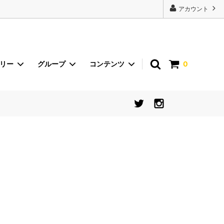
22443');
アカウント
ゴリー
グループ
コンテンツ
0
砂丘らっきょう
イベント
international shipping
食器【シリーズから探す】