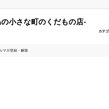
r.push(arguments);} gtag('js', new Date()); gtag('config', 'AW-6957
島の小さな町のくだもの店-
カテ
ーポメロ
報一覧
たんかん
商品一覧（全商品）
PayPay決済について
ルマガ登録・解除
みかん
産地から探す】
きんかん
食器特集