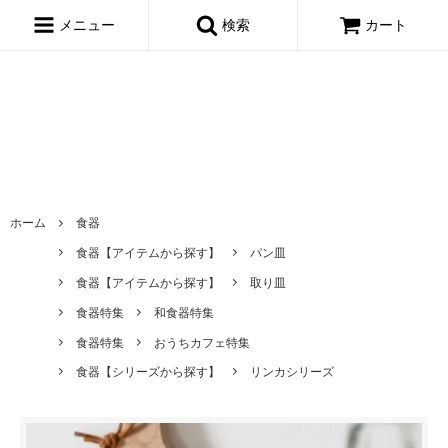
window.dataLayer = window.dataLayer || []; function gtag()
{dataLayer.push(arguments);} gtag('js', new Date()); gtag('config',
メニュー
検索
カート
'AW-695722443');
ホーム
食器
食器【アイテムから探す】
パン皿
食器【アイテムから探す】
取り皿
食器特集
和食器特集
食器特集
おうちカフェ特集
食器【シリーズから探す】
リンカシリーズ