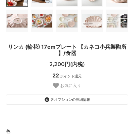
リンカ (輪花) 17cmプレート 【カネコ小兵製陶所
】/食器
2,200円(内税)
22
ポイント還元
お気に入り
各オプションの詳細情報
白
桃
色