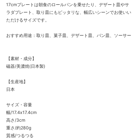
17cmプレートは朝食のロールパンを乗せたり、デザート皿やサ
ラダプレート、取り皿にもピッタリな、幅広いシーンでお使いい
ただけるサイズです。
おすすめ用途：取り皿、菓子皿、デザート皿、パン皿、ソーサー
【素材・成分】
磁器/美濃焼(日本製)
【生産地】
日本
サイズ・容量
幅/17.4x17.4cm
高さ/3cm
重さ/約280g
質感/つるつる