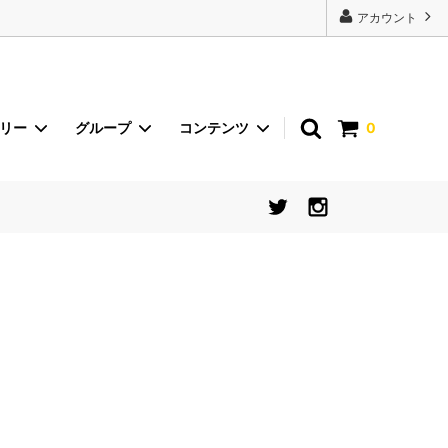
22443');
アカウント
ゴリー
グループ
コンテンツ
0
砂丘らっきょう
イベント
international shipping
食器【シリーズから探す】