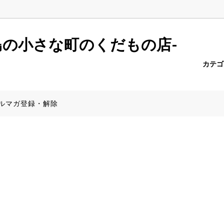
r.push(arguments);} gtag('js', new Date()); gtag('config', 'AW-6957
島の小さな町のくだもの店-
カテ
ーポメロ
報一覧
たんかん
商品一覧（全商品）
PayPay決済について
ルマガ登録・解除
みかん
産地から探す】
きんかん
食器特集