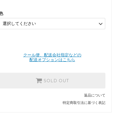
ミモザイエロー
SOLD OUT
色
マジョルカオレンジ
SOLD OUT
ミルキーグリーン
SOLD OUT
グレー
クール便、配送会社指定などの
SOLD OUT
配送オプションはこちら
ネイビー
SOLD OUT
SOLD OUT
アメ
SOLD OUT
返品について
生成りマット
SOLD OUT
特定商取引法に基づく表記
黒
SOLD OUT