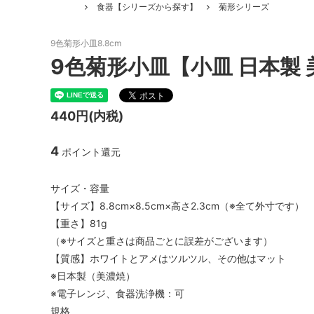
食器【シリーズから探す】
菊形シリーズ
9色菊形小皿8.8cm
9色菊形小皿【小皿 日本製 
440円(内税)
4
ポイント還元
サイズ・容量
【サイズ】8.8cm×8.5cm×高さ2.3cm（※全て外寸です）
【重さ】81g
（※サイズと重さは商品ごとに誤差がございます）
【質感】ホワイトとアメはツルツル、その他はマット
※日本製（美濃焼）
※電子レンジ、食器洗浄機：可
規格