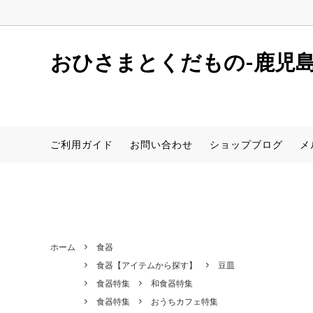
window.dataLayer = window.dataLayer || []; function gtag(){dataLaye
おひさまとくだもの-鹿児
しらぬい(デコポン同品種)
初めての方へ
店舗案内
サワ
レシピ
新着情
ご利用ガイド
お問い合わせ
ショップブログ
メ
さつまいも(安納芋)
食器【アイテムから探す】
桜島小
食器【
サワーポメロ（卸売用）
ホーム
食器
食器【アイテムから探す】
豆皿
食器特集
和食器特集
食器特集
おうちカフェ特集