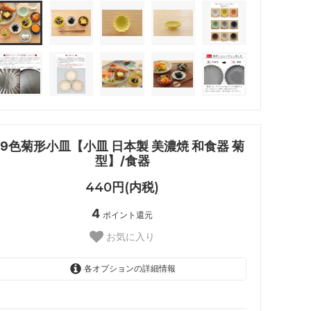
9色菊形小皿【小皿 日本製 美濃焼 和食器 菊
型】/食器
440円(内税)
4
ポイント還元
お気に入り
各オプションの詳細情報
特白生地
SOLD OUT