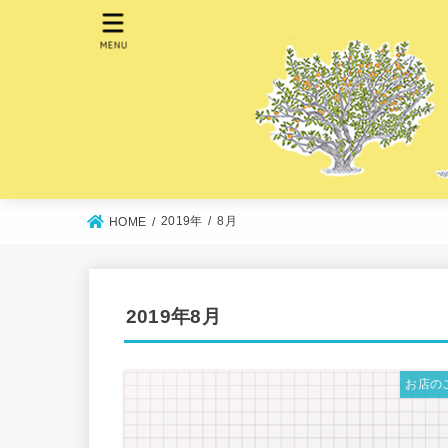
MENU
2019年
8月
HOME
2019年8月
お店の