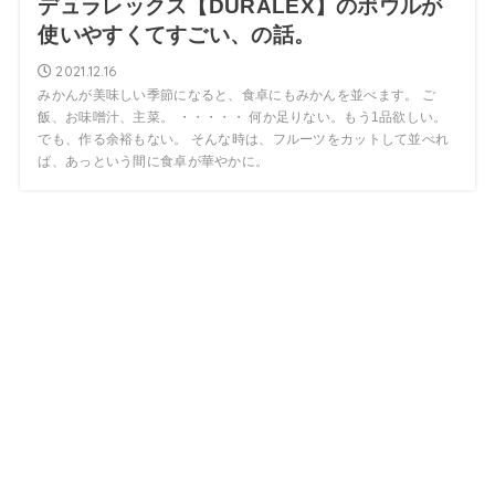
デュラレックス【DURALEX】のボウルが
使いやすくてすごい、の話。
2021.12.16
みかんが美味しい季節になると、食卓にもみかんを並べます。 ご
飯、お味噌汁、主菜。 ・・・・・ 何か足りない。もう1品欲しい。
でも、作る余裕もない。 そんな時は、フルーツをカットして並べれ
ば、あっという間に食卓が華やかに。