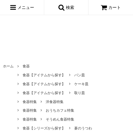
window.dataLayer = window.dataLayer || []; function gtag()
{dataLayer.push(arguments);} gtag('js', new Date()); gtag('config',
メニュー
検索
カート
'AW-695722443');
ホーム
食器
食器【アイテムから探す】
パン皿
食器【アイテムから探す】
ケーキ皿
食器【アイテムから探す】
取り皿
食器特集
洋食器特集
食器特集
おうちカフェ特集
食器特集
そうめん食器特集
食器【シリーズから探す】
蒼のうつわ