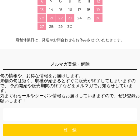
6
7
8
9
10
11
12
13
14
15
16
17
18
19
20
21
22
23
24
25
26
27
28
29
30
店舗休業日は、発送やお問合わせをお休みさせていただきます。
メルマガ登録・解除
旬の情報や、お得な情報をお届けします。
果物の旬は短く、収穫が始まるとすぐに販売が終了してしまいますの
で、 予約開始や販売期間の終了などをメルマガでお知らせしていま
す。
気まぐれセールやクーポン情報もお届けしていきますので、ぜひ登録お
願いします！