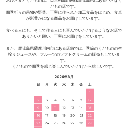
おひさまとくだものは、日本列島の南端鹿児島県にある小さなく
だもの店です。
四季折々の果物や野菜、丁寧に作られた加工食品をはじめ、食卓
が彩豊かになる商品をお届けしています。
食べる人にも、そして作る人にも喜んでいただけるようなお店で
ありたいと願い、丁寧にお届けをしています。
また、鹿児島県薩摩川内市にある店舗では、季節のくだものの生
搾りジュースや、フルーツのソフトクリームの販売もしていま
す。
くだもので四季を感じ楽しんでいただけたら嬉しいです。
2026年8月
日
月
火
水
木
金
土
1
2
3
4
5
6
7
8
9
10
11
12
13
14
15
16
17
18
19
20
21
22
23
24
25
26
27
28
29