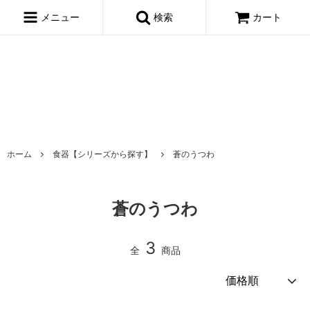
window.dataLayer = window.dataLayer || []; function gtag()
{dataLayer.push(arguments);} gtag('js', new Date()); gtag('config',
メニュー
検索
カート
'AW-695722443');
ホーム
食器【シリーズから探す】
蒼のうつわ
蒼のうつわ
3
全
商品