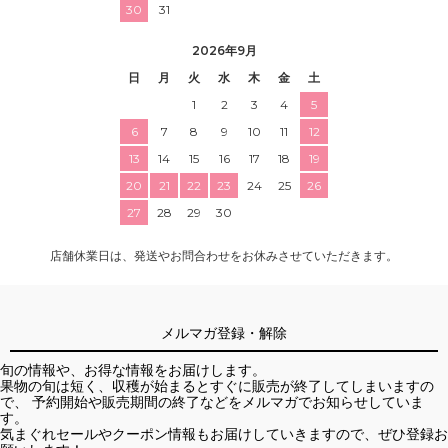
30
31
2026年9月
日
月
火
水
木
金
土
1
2
3
4
5
6
7
8
9
10
11
12
13
14
15
16
17
18
19
20
21
22
23
24
25
26
27
28
29
30
店舗休業日は、発送やお問合わせをお休みさせていただきます。
メルマガ登録・解除
旬の情報や、お得な情報をお届けします。
果物の旬は短く、収穫が始まるとすぐに販売が終了してしまいますの
で、 予約開始や販売期間の終了などをメルマガでお知らせしていま
す。
気まぐれセールやクーポン情報もお届けしていきますので、ぜひ登録お