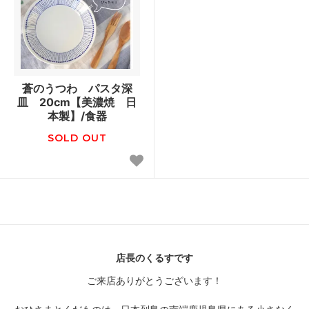
蒼のうつわ パスタ深
皿 20cm【美濃焼 日
本製】/食器
SOLD OUT
店長のくるすです
ご来店ありがとうございます！