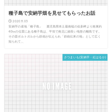
種子島で安納芋畑を見せてもらったお話
2020.11.03
安納芋の産地「種子島」 鹿児島県本土最南端の佐多岬より南東約
40㎞の位置にある種子島は、平坦で南北に細長い地形の離島です。
その昔ポルトガルから鉄砲が伝えられ「鉄砲伝来の地」として広く
知られて...
さつまいも(安納芋・紅はるか)