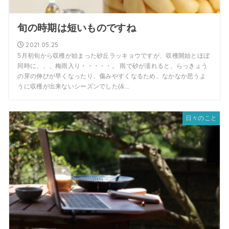
旬の時期は短いものですね
2021.05.25
5月初旬から収穫が始まった砂丘ラッキョウですが、収穫開始とほぼ
同時に、、、梅雨入り・・・・・。 雨で砂が濡れると、らっきょう
の芽の伸びが早くなったり、傷みやすくなるため、なかなか思うよ
うに収穫が出来ないシーズンでした(&...
日々のこと