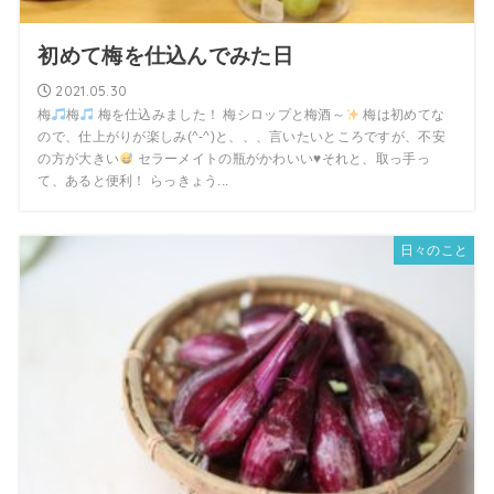
初めて梅を仕込んでみた日
2021.05.30
梅
梅
梅を仕込みました！ 梅シロップと梅酒～
梅は初めてな
ので、仕上がりが楽しみ(^-^)と、、、言いたいところですが、不安
の方が大きい
セラーメイトの瓶がかわいい
♥️
それと、取っ手っ
て、あると便利！ らっきょう...
日々のこと