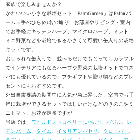
家族で楽しみませんか？
かわいいい小さな栽培セット「PalmGarden」はPalm(パ
ーム＝手のひら)の名の通り、お部屋やリビング・室内
でお手軽にキッチンハーブ、マイクロハーブ、ミント、
ミニ野菜などを栽培できる小さくて可愛い缶入りの栽培
キットです。
おしゃれな缶入りで、並べるだけでもとってもカラフル
でインテリアにもなるハーブや野菜の栽培キットでコス
パにも優れているので、プチギフトや贈り物などのプレ
ゼントにもおすすめです。
外出自粛要請の期間中に人気が急上昇した、室内でお手
軽に栽培ができるセットではしいたけなどのきのこやミ
ニトマト、お花が定番ですが、
当店では、
ワイルドストロベリー(いちご)
、
バジル
、
レ
モンバーム
、
タイム
、
イタリアンパセリ
、
クローバー
、