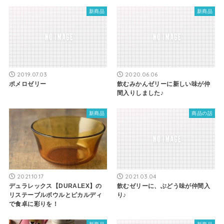
新商品
新商品
2019.07.03
2020.06.06
ポメロゼリー
飲むみかんゼリーに新しい味が仲
間入りしました♪
新商品
商品の話
2021.10.17
2021.03.04
デュラレックス【DURALEX】の
飲むゼリーに、ぶどう味が仲間入
リステーブルボウルとピカルディ
り♪
で食卓に彩りを！