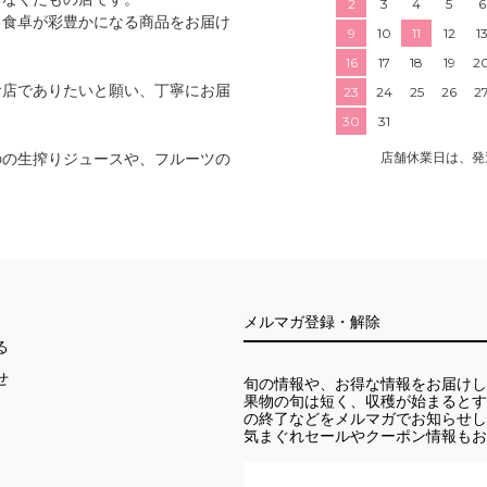
2
3
4
5
6
、食卓が彩豊かになる商品をお届け
9
10
11
12
1
16
17
18
19
2
お店でありたいと願い、丁寧にお届
23
24
25
26
2
30
31
のの生搾りジュースや、フルーツの
店舗休業日は、発
メルマガ登録・解除
る
せ
旬の情報や、お得な情報をお届けし
果物の旬は短く、収穫が始まるとす
の終了などをメルマガでお知らせし
気まぐれセールやクーポン情報もお