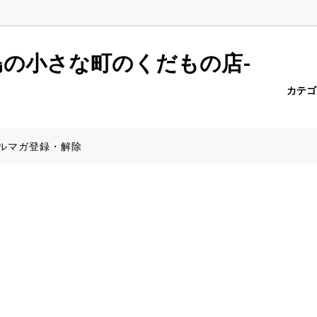
r.push(arguments);} gtag('js', new Date()); gtag('config', 'AW-6957
島の小さな町のくだもの店-
カテ
ーポメロ
報一覧
たんかん
商品一覧（全商品）
PayPay決済について
ルマガ登録・解除
みかん
産地から探す】
きんかん
食器特集