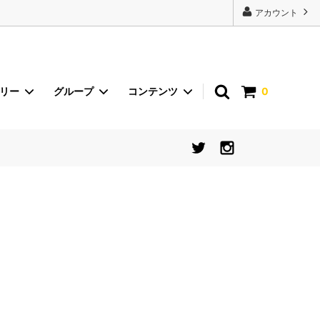
22443');
アカウント
ゴリー
グループ
コンテンツ
0
砂丘らっきょう
イベント
international shipping
食器【シリーズから探す】