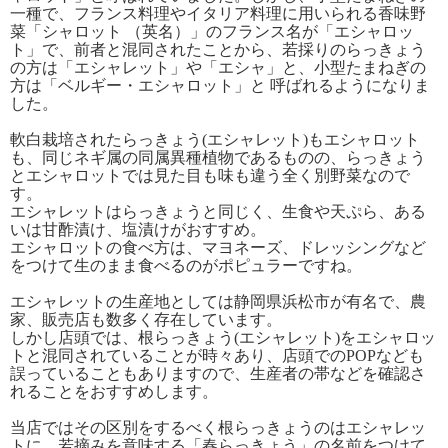
一種で、フランス料理やイタリア料理に用いられる香味野
菜「シャロット （英名）」のフランス名が「エシャロッ
ト」で、前者と混同されたことから、若採りのらっきょう
の方は「エシャレット」や「エシャ」と、小型たまねぎの
方は「ベルギー・エシャロット」と 呼ばれるようになりま
した。
軟白栽培されたらっきょう(エシャレット)もエシャロット
も、同じネギ属の同属異種植物であるものの、らっきょう
とエシャロットでは見た目も味も違う全く別野菜なので
す。
エシャレットはらっきょうと同じく、生食や天ぷら、ある
いは甘酢漬け、塩漬けがおすすめ。
エシャロットの食べ方は、マヨネーズ、ドレッシングなど
をつけて生のまま食べるのがポピュラーですね。
エシャレットの生産地としては静岡県浜松市が有名で、農
家、販売店も数多く存在しています。
しかし店頭では、根らっきょう(エシャレット)をエシャロッ
トと混同されていることが時々あり、店頭でのPOPなども
誤っていることもありますので、生産者の帯などを確認さ
れることをおすすめします。
当店ではその区別をするべく根らっきょうのはエシャレッ
トに、若摘みを意味する「春らっきょう」の名前をつけて