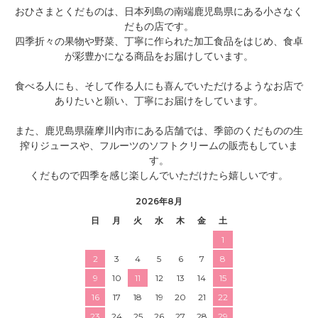
おひさまとくだものは、日本列島の南端鹿児島県にある小さなく
だもの店です。
四季折々の果物や野菜、丁寧に作られた加工食品をはじめ、食卓
が彩豊かになる商品をお届けしています。
食べる人にも、そして作る人にも喜んでいただけるようなお店で
ありたいと願い、丁寧にお届けをしています。
また、鹿児島県薩摩川内市にある店舗では、季節のくだものの生
搾りジュースや、フルーツのソフトクリームの販売もしていま
す。
くだもので四季を感じ楽しんでいただけたら嬉しいです。
2026年8月
日
月
火
水
木
金
土
1
2
3
4
5
6
7
8
9
10
11
12
13
14
15
16
17
18
19
20
21
22
23
24
25
26
27
28
29