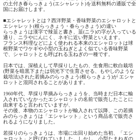
の土付き春らっきょう(エシャレット)を送料無料の通販で全
国にお届けします。
■エシャレットとは？西洋野菜・香味野菜のエシャロットと
エシャレット(根らっきょう・春らっきょう)の違い
らっきょうは漢字で辣韮と書き、韮(ニラ)の字が入っている
通り、ニラやにんにく、ネギに近い野菜といえます。
フランス料理などによく使われる本来のエシャロットは球
根野菜でワケギや小型の玉ねぎとよく似ている香味野菜
で、シャロットとも呼ばれる玉ねぎの一種です。
日本では、深植えして早採りしたもの、生食用に軟白栽培
(野菜を暗黒下または弱光下で生育させる、もやしのような
栽培法)された若摘みのらっきょう(根らっきょう)が エシャ
ロットと混同されることがあります。
1960年代、早採り早摘みらっきょうを、当時まだ日本に輸
入されていなかったエシャロットの名前で販売したことに
由来すると言われていますが、
その後、本物のエシャロットが輸入されて以降、この若摘
みのらっきょうは「エシャレット」という商品名で販売さ
れるようになりました。
若採りのらっきょうは、市場に出回り始めた当初、「エシ
ャロット」と呼ばれていました。しかし、小型たまねぎの