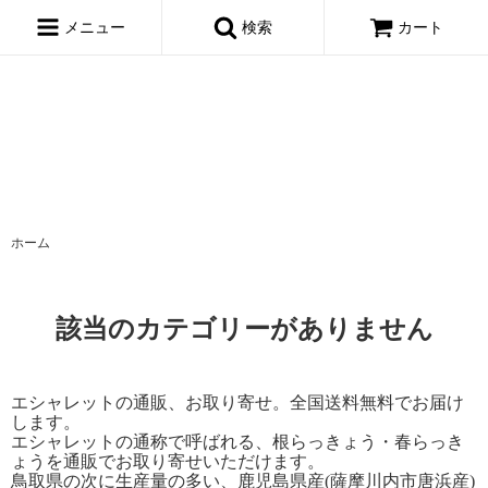
window.dataLayer = window.dataLayer || []; function gtag()
{dataLayer.push(arguments);} gtag('js', new Date()); gtag('config',
メニュー
検索
カート
'AW-695722443');
ホーム
該当のカテゴリーがありません
エシャレットの通販、お取り寄せ。全国送料無料でお届け
します。
エシャレットの通称で呼ばれる、根らっきょう・春らっき
ょうを通販でお取り寄せいただけます。
鳥取県の次に生産量の多い、鹿児島県産(薩摩川内市唐浜産)