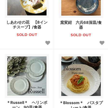
しあわせの花 【8イン
窯変紺 六兵68深皿/食
チスープ】/食器
器
SOLD OUT
SOLD OUT
＊Russell＊ ヘリンボ
＊Blossom＊ パスタプ
ーン 90皿/食器
レート/食器