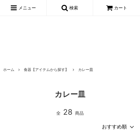
window.dataLayer = window.dataLayer || []; function gtag()
{dataLayer.push(arguments);} gtag('js', new Date()); gtag('config',
メニュー
検索
カート
'AW-695722443');
ホーム
食器【アイテムから探す】
カレー皿
カレー皿
28
全
商品