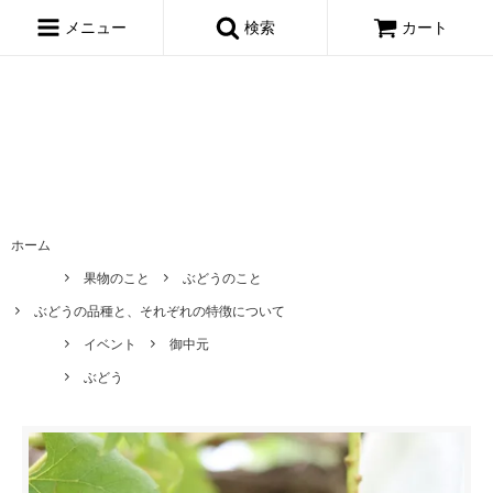
window.dataLayer = window.dataLayer || []; function gtag()
{dataLayer.push(arguments);} gtag('js', new Date()); gtag('config',
メニュー
検索
カート
'AW-695722443');
ホーム
果物のこと
ぶどうのこと
ぶどうの品種と、それぞれの特徴について
イベント
御中元
ぶどう