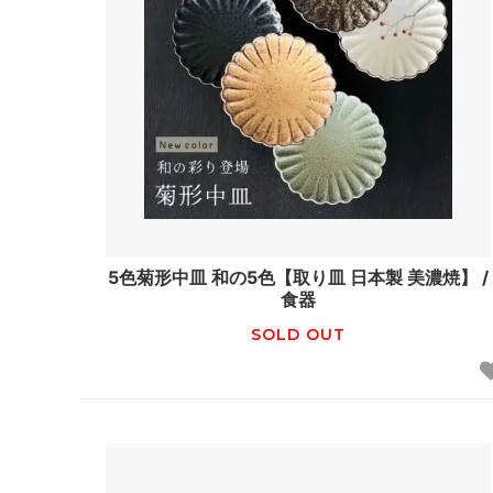
5色菊形中皿 和の5色【取り皿 日本製 美濃焼】 /
食器
SOLD OUT