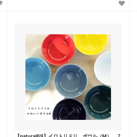
【natural69】イロトリドリ ボウル（M） ７