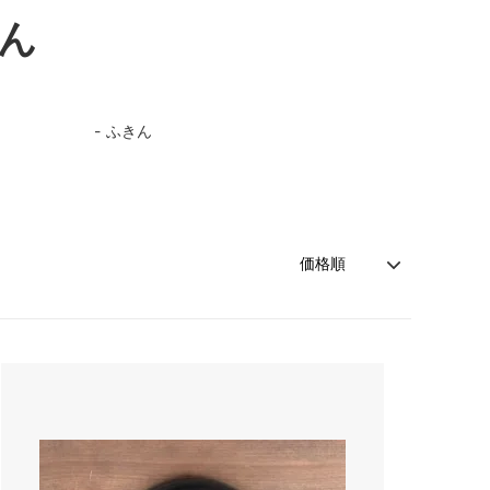
ん
ふきん