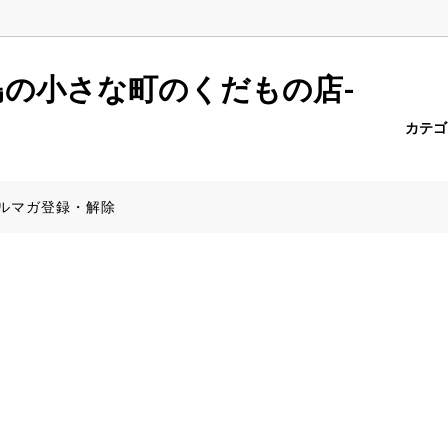
r.push(arguments);} gtag('js', new Date()); gtag('config', 'AW-6957
島の小さな町のくだもの店-
カテ
ーポメロ
報一覧
たんかん
商品一覧（全商品）
PayPay決済について
ルマガ登録・解除
みかん
産地から探す】
きんかん
食器特集