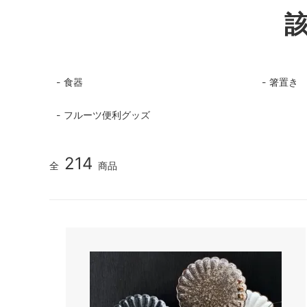
食器
箸置き
フルーツ便利グッズ
214
全
商品