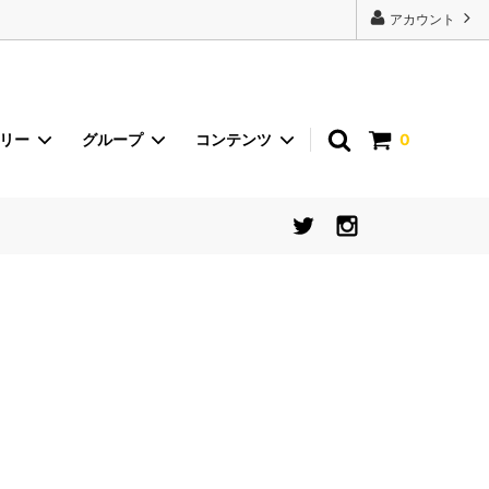
22443');
アカウント
ゴリー
グループ
コンテンツ
0
砂丘らっきょう
イベント
international shipping
食器【シリーズから探す】