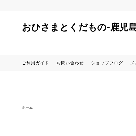
window.dataLayer = window.dataLayer || []; function gtag(){dataLaye
おひさまとくだもの-鹿児
しらぬい(デコポン同品種)
初めての方へ
店舗案内
サワ
レシピ
新着情
ご利用ガイド
お問い合わせ
ショップブログ
メ
さつまいも(安納芋)
食器【アイテムから探す】
桜島小
食器【
サワーポメロ（卸売用）
ホーム