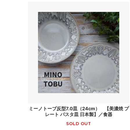
ミーノトーブ反型7.0皿（24cm） 【美濃焼 プ
レート パスタ皿 日本製】／食器
SOLD OUT