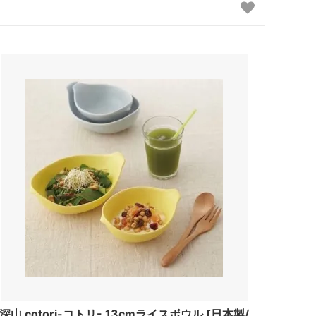
深山 cotori-コトリ- 13cmライスボウル [日本製/